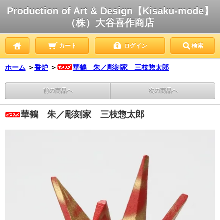
Production of Art & Design【Kisaku-mode】
（株）大谷喜作商店
カート
ログイン
検索
ホーム
＞
香炉
＞
華鶴 朱／彫刻家 三枝惣太郎
前の商品へ
次の商品へ
華鶴 朱／彫刻家 三枝惣太郎