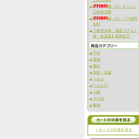
三枝惣太郎
雛（小）さくら／
三枝惣太郎
雛（大）／三枝惣
太郎
三枝惣太郎 福皿【アルミ
製 食器皿】高岡金工
干支
置物
香炉
花瓶・花器
パネル
一点もの
小物
その他
書籍
» カートの中身を見る