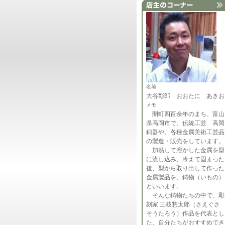
名前
大谷彰郎 おおたに あきお
メモ
開町四百余年のまち、富山
県高岡市で、伝統工芸 高岡
銅器や、各種金属美術工芸品
の製造・販売をしています。
加熱して溶かした金属を型
に流し込み、冷えて固まった
後、型から取り出して作った
金属製品を、鋳物（いもの）
といいます。
そんな鋳物たちの中で、彫
刻家 三枝惣太郎（さえぐさ
そうたろう）作品を代表とし
た、自分たちがおすすめでき