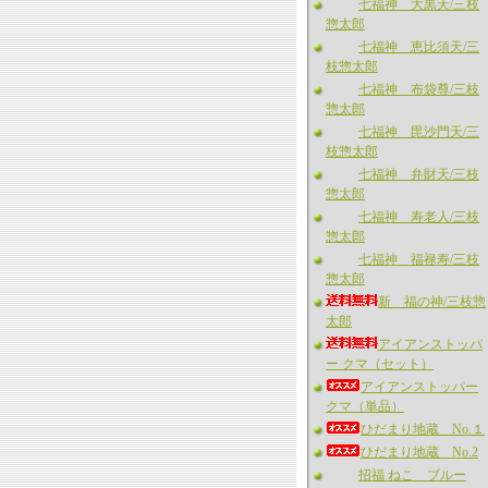
七福神 大黒天/三枝
惣太郎
七福神 恵比須天/三
枝惣太郎
七福神 布袋尊/三枝
惣太郎
七福神 毘沙門天/三
枝惣太郎
七福神 弁財天/三枝
惣太郎
七福神 寿老人/三枝
惣太郎
七福神 福禄寿/三枝
惣太郎
新 福の神/三枝惣
太郎
アイアンストッパ
ー クマ（セット）
アイアンストッパー
クマ（単品）
ひだまり地蔵 No.１
ひだまり地蔵 No.2
招福 ねこ ブルー