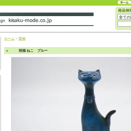
ホーム
>
置物
招福 ねこ ブルー