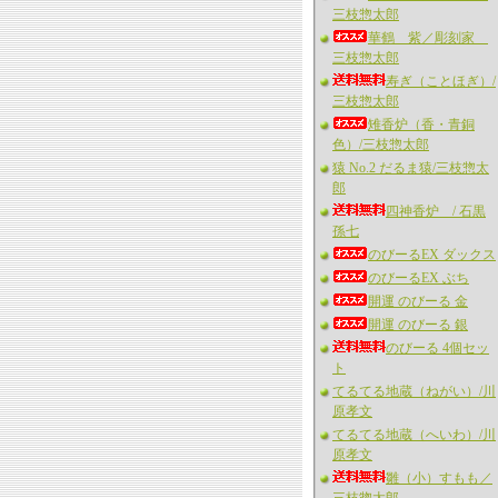
三枝惣太郎
華鶴 紫／彫刻家
三枝惣太郎
寿ぎ（ことほぎ）/
三枝惣太郎
雉香炉（香・青銅
色）/三枝惣太郎
猿 No.2 だるま猿/三枝惣太
郎
四神香炉 / 石黒
孫七
のびーるEX ダックス
のびーるEX ぶち
開運 のびーる 金
開運 のびーる 銀
のびーる 4個セッ
ト
てるてる地蔵（ねがい）/川
原孝文
てるてる地蔵（へいわ）/川
原孝文
雛（小）すもも／