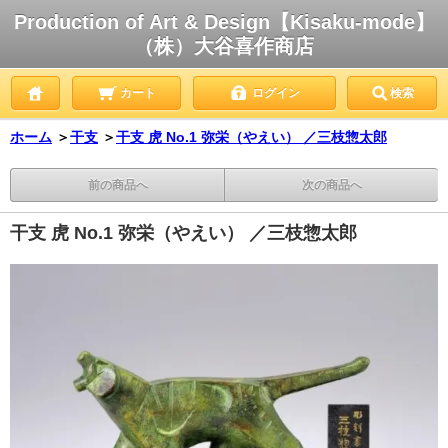
Production of Art & Design【Kisaku-mode】
（株）大谷喜作商店
カート
ログイン
検索
ホーム
＞
干支
＞
干支 虎 No.1 弥栄（やえい） ／三枝惣太郎
前の商品へ
次の商品へ
干支 虎 No.1 弥栄（やえい） ／三枝惣太郎