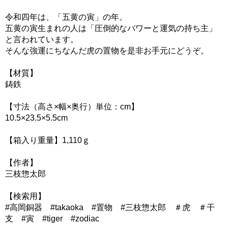
令和四年は、「五黄の寅」の年。
五黄の寅生まれの人は「圧倒的なパワーと運気の持ち主」
と言われています。
そんな強運にちなんだ虎の置物を是非お手元にどうぞ。
【材質】
鋳鉄
【寸法（高さ×幅×奥行）単位：cm】
10.5×23.5×5.5cm
【箱入り重量】1,110ｇ
【作者】
三枝惣太郎
【検索用】
#高岡銅器 #takaoka #置物 #三枝惣太郎 ＃虎 ＃干
支 #寅 #tiger #zodiac